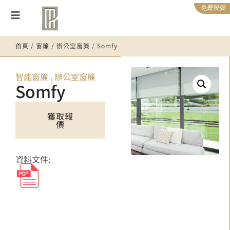
免費報價
首頁
/
窗簾
/
辦公室窗簾
/ Somfy
智能窗簾
,
辦公室窗簾
Somfy
獲取報
價
資料文件: