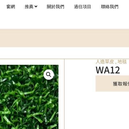
窗網
推薦
關於我們
過往項目
聯絡我們
人造草皮
,
地毯
WA12
獲取報