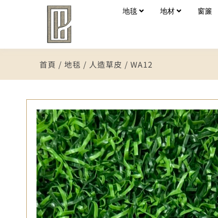
地毯
地材
窗簾
首頁
/
地毯
/
人造草皮
/ WA12