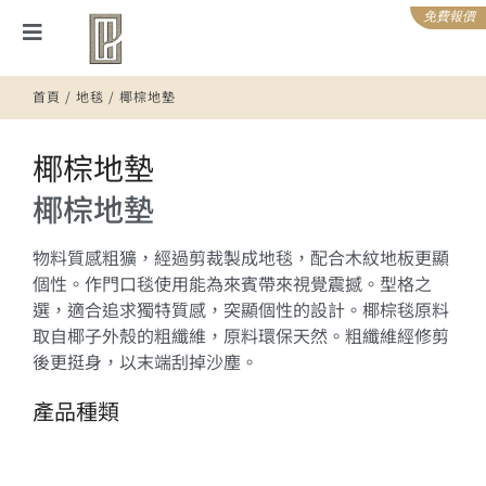
免費報價
首頁
/
地毯
/ 椰棕地墊
椰棕地墊
椰棕地墊
物料質感粗獷，經過剪裁製成地毯，配合木紋地板更顯
個性。作門口毯使用能為來賓帶來視覺震撼。型格之
選，適合追求獨特質感，突顯個性的設計。椰棕毯原料
取自椰子外殼的粗纖維，原料環保天然。粗纖維經修剪
後更挺身，以末端刮掉沙塵。
產品種類