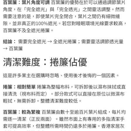
百葉簾：葉片角度可調
百葉簾的優勢在於可以通過調節葉片
角度，在「完全遮光」與「完全透光」之間靈活調整。然而
需要注意的是，即使葉片完全閉合，葉片之間仍有細微縫
隙，並非真正的100%遮光。若您對睡眠環境光線要求較高，
百葉簾不及全遮光捲簾。
結論：
需要完全遮光 → 全遮光捲簾；需要靈活調節透光量
→ 百葉簾
清潔難度：捲簾佔優
這是許多業主在選購時忽略、使用後才後悔的一個因素。
捲簾：相對簡單
捲簾為整幅布料，可拆卸後以濕布抹拭或直
接清洗（視布料而定）。部分款式可以直接在原位以微濕布
輕拭，無需拆卸。整體清潔難度較低。
百葉簾：較為繁複
百葉簾由數十至逾百片葉片組成，每片均
需逐一清潔（正反兩面）。雖然市面上有專用的多指清潔手
套可提高效率，但整體所需時間仍遠多於捲簾。香港家居灰