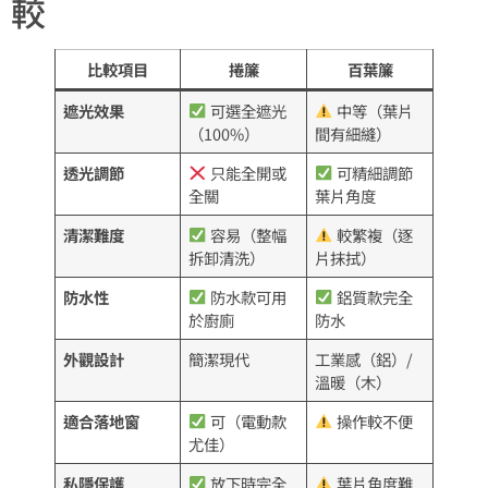
較
比較項目
捲簾
百葉簾
遮光效果
可選全遮光
中等（葉片
（100%）
間有細縫）
透光調節
只能全開或
可精細調節
全關
葉片角度
清潔難度
容易（整幅
較繁複（逐
拆卸清洗）
片抹拭）
防水性
防水款可用
鋁質款完全
於廚廁
防水
外觀設計
簡潔現代
工業感（鋁）/
溫暖（木）
適合落地窗
可（電動款
操作較不便
尤佳）
私隱保護
放下時完全
葉片角度難