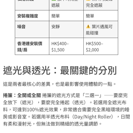
遮蔽
完全遮蔽
安裝複雜度
簡單
簡單
噪音
安靜
葉片遇風可
能碰撞
香港連安裝價
HK$400–
HK$500–
錢/扇
$1,500
$2,000
遮光與透光：最關鍵的分別
這是兩者最核心的差異，也是最影響使用體驗的一點。
捲簾：全開或全關
捲簾的遮光方式是「二選一」——要麼完
全放下（遮光），要麼完全捲起（透光）。若選用全遮光布
料，可達到100%遮光效果，非常適合需要完全黑暗環境的睡
房或影音室。若選用半透光布料（Day/Night Roller），日間
有柔和漫射光，但無法做到精細的透光量調節。