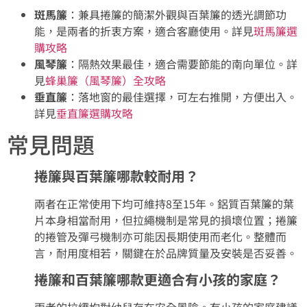
斑馬簾
：兼具捲簾的簡潔外觀與百葉簾的透光調節功
能，是兩者的折衷方案，適合客廳使用。詳見
斑馬簾選
購攻略
風琴簾
：隔熱效果最佳，適合需要節能的南向單位。詳
見
蜂巢簾（風琴簾）全攻略
垂直簾
：落地窗的最佳選擇，可左右推開，方便出入。
詳見
垂直簾選購攻略
常見問題
捲簾與百葉簾哪款較耐用？
兩者在正常使用下均可維持8至15年。鋁質百葉簾的葉
片本身相當耐用，但拉繩機制是常見的損壞位置；捲簾
的捲管及彈弓機制亦可能因長期使用而老化。整體而
言，耐用度相若，關鍵在於品牌質量及安裝是否妥善。
捲簾和百葉簾哪款更適合有小孩的家庭？
兩者的拉繩均對幼兒存在安全風險。有小孩的家庭建議