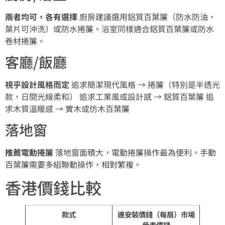
兩者均可，各有選擇
廚房建議選用鋁質百葉簾（防水防油，
葉片可沖洗）或防水捲簾。浴室同樣適合鋁質百葉簾或防水
卷材捲簾。
客廳/飯廳
視乎設計風格而定
追求簡潔現代風格 → 捲簾（特別是半透光
款，日間光線柔和） 追求工業風或設計感 → 鋁質百葉簾 追
求木質溫暖感 → 實木或仿木百葉簾
落地窗
推薦電動捲簾
落地窗面積大，電動捲簾操作最為便利。手動
百葉簾需要多組聯動操作，相對繁複。
香港價錢比較
款式
連安裝價錢（每扇）市場
參考價錢