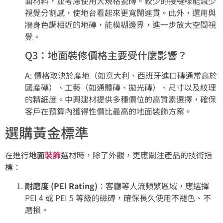
面材料，並考慮使用大規格瓷磚。較少的接縫線能減少
視覺分割感，使地台看起來更寬闊連貫。此外，選用與
牆身色調相近的地磚，能模糊邊界，進一步放大空間視
覺。
Q3：地面裝修價格主要受什麼影響？
A: 價格取決於產地（如意大利、西班牙進口磚通常高於
國產磚）、工藝（如通體磚、拋光磚）、尺寸以及紋理
的精細度。中興建材提供多種價位的高質素選擇，確保
客戶在預算內獲得性價比最高的地面裝飾方案。
選購黃金標準
在進行
地面
裝飾
選材時，除了外觀，更應關注產品的技術指
標：
耐磨度 (PEI Rating)
：客廳等人流頻繁區域，應選擇
PEI 4 或 PEI 5 等級的磁磚，確保長久使用不褪色、不
磨損。