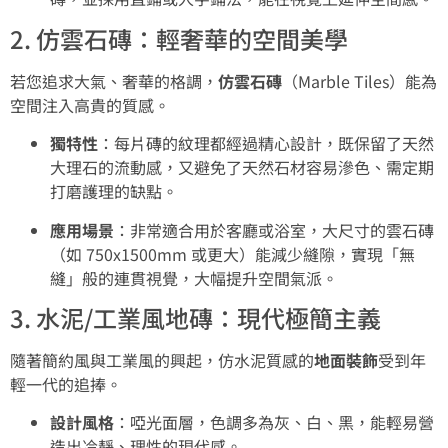
2. 仿雲石磚：輕奢華的空間美學
若您追求大氣、奢華的格調，
仿雲石磚
（Marble Tiles）能為
空間注入高貴的質感。
獨特性
：每片磚的紋理都經過精心設計，既保留了天然
大理石的流動感，又避免了天然石材容易滲色、需定期
打磨護理的缺點。
應用場景
：非常適合用於客廳或浴室，大尺寸的雲石磚
（如 750x1500mm 或更大）能減少縫隙，實現「無
縫」般的連貫視覺，大幅提升空間氣派。
3. 水泥/工業風地磚：現代極簡主義
隨著簡約風與工業風的興起，仿水泥質感的
地面裝飾
受到年
輕一代的追捧。
設計風格
：啞光面層，色調多為灰、白、黑，能輕易營
造出冷靜、理性的現代感。