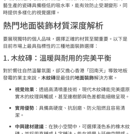
藝生產的瓷磚具備極低的吸水率，能有效防止受潮變形，同
時提供多樣化的視覺選擇。
熱門地面裝飾材質深度解析
要展現獨特的個人品味，選擇正確的材質至關重要。以下是
目前市場上最具指標性的三種地面裝飾選擇：
1. 木紋磚：溫暖與耐用的完美平衡
對於嚮往自然溫馨氛圍，卻又擔心香港「回南天」導致地板
發霉的業主來說，
木紋磚
是最佳的
地面裝飾
解決方案。
視覺效果
：透過高清噴墨技術，現代木紋磚能完美還原
實木的紋理與觸感，甚至連樹節與色差都能細緻呈現。
實用優勢
：具備高硬度、抗刮磨、防火阻燃且容易清
潔。
中興建材建議
：在狹小空間中，可選擇淺色系的橡木紋
磚，並採用直鋪或人字鋪法，能在視覺上延伸空間感。